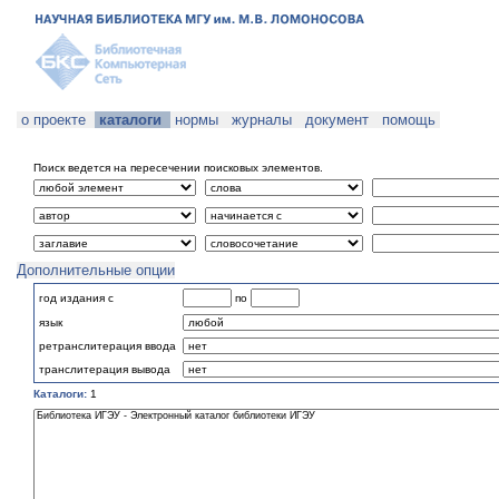
о проекте
каталоги
нормы
журналы
документ
помощь
Поиск ведется на пересечении поисковых элементов.
Дополнительные опции
год издания с
по
язык
ретранслитерация ввода
транслитерация вывода
Каталоги:
1