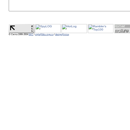
© Сигла 1999-2004
БКС
/
sigla@bks-mgu.ru
/
design@misa
.