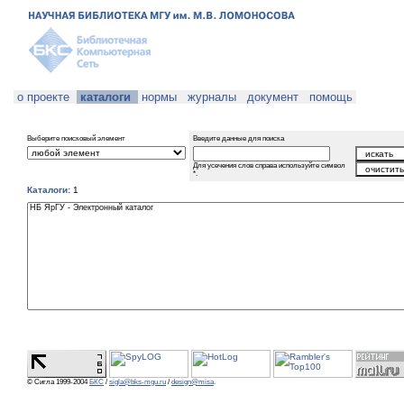
о проекте
каталоги
нормы
журналы
документ
помощь
Выберите поисковый элемент
Введите данные для поиска
Для усечения слов справа используйте символ
*.
Каталоги:
1
© Сигла 1999-2004
БКС
/
sigla@bks-mgu.ru
/
design@misa
.