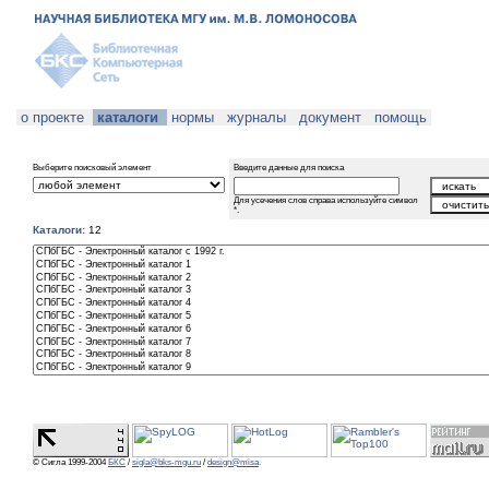
о проекте
каталоги
нормы
журналы
документ
помощь
Выберите поисковый элемент
Введите данные для поиска
Для усечения слов справа используйте символ
*.
Каталоги:
12
© Сигла 1999-2004
БКС
/
sigla@bks-mgu.ru
/
design@misa
.