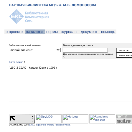
о проекте
каталоги
нормы
журналы
документ
помощь
Выберите поисковый элемент
Введите данные для поиска
Для усечения слов справа используйте символ
*.
Каталоги:
1
© Сигла 1999-2004
БКС
/
sigla@bks-mgu.ru
/
design@misa
.