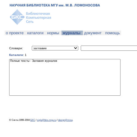
о проекте
каталоги
нормы
журналы
документ
помощь
Словари:
Каталоги:
1
© Сигла 1999-2004
БКС
/
sigla@bks-mgu.ru
/
design@misa
.