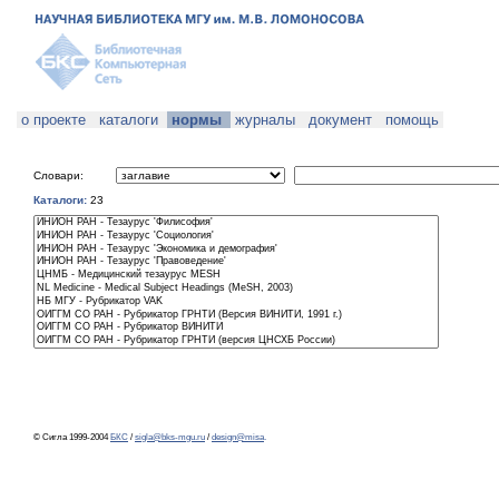
о проекте
каталоги
нормы
журналы
документ
помощь
Словари:
Каталоги:
23
© Сигла 1999-2004
БКС
/
sigla@bks-mgu.ru
/
design@misa
.