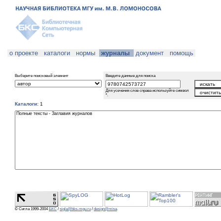
о проекте
каталоги
нормы
журналы
документ
помощь
Выберите поисковый элемент
Введите данные для поиска
Для усечения слов справа используйте символ
*.
Каталоги:
1
© Сигла 1999-2004
БКС
/
sigla@bks-mgu.ru
/
design@misa
.