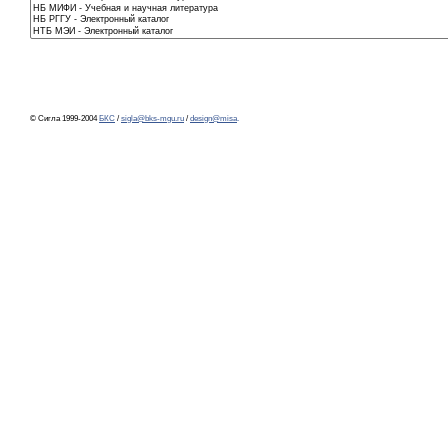
© Сигла 1999-2004
БКС
/
sigla@bks-mgu.ru
/
design@misa
.