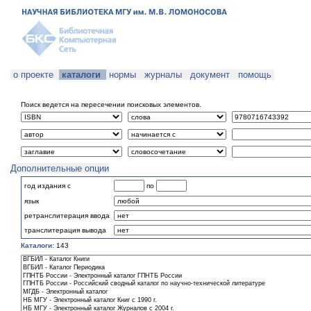
о проекте
каталоги
нормы
журналы
документ
помощь
Поиск ведется на пересечении поисковых элементов.
Дополнительные опции
год издания с
по
язык
ретранслитерация ввода
транслитерация вывода
Каталоги:
143