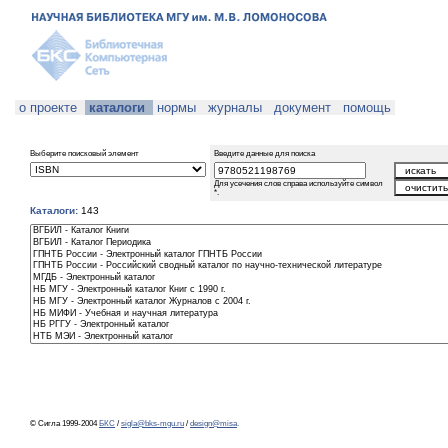
о проекте
каталоги
нормы
журналы
документ
помощь
Выберите поисковый элемент
Введите данные для поиска
Для усечения слов справа используйте символ
*.
Каталоги:
143
© Сигла 1999-2004
БКС
/
sigla@bks-mgu.ru
/
design@misa
.