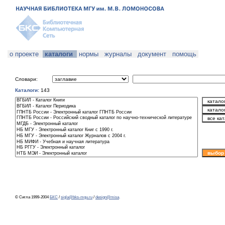
о проекте
каталоги
нормы
журналы
документ
помощь
Словари:
Каталоги:
143
© Сигла 1999-2004
БКС
/
sigla@bks-mgu.ru
/
design@misa
.