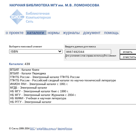
о проекте
каталоги
нормы
журналы
документ
помощь
Выберите поисковый элемент
Введите данные для поиска
Для усечения слов справа используйте символ
*.
Каталоги:
439
© Сигла 1999-2004
БКС
/
sigla@bks-mgu.ru
/
design@misa
.