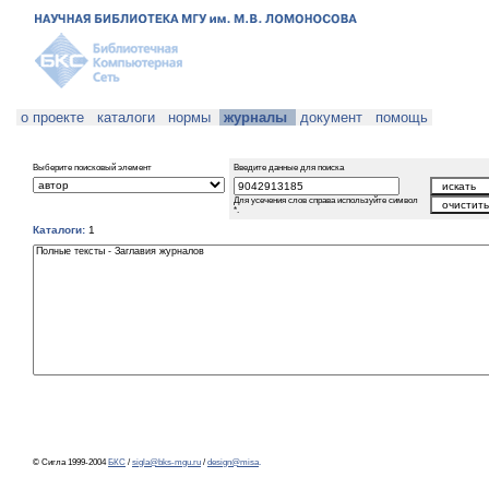
о проекте
каталоги
нормы
журналы
документ
помощь
Выберите поисковый элемент
Введите данные для поиска
Для усечения слов справа используйте символ
*.
Каталоги:
1
© Сигла 1999-2004
БКС
/
sigla@bks-mgu.ru
/
design@misa
.