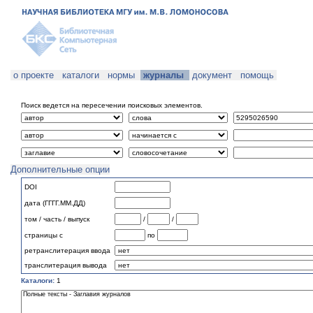
о проекте
каталоги
нормы
журналы
документ
помощь
Поиск ведется на пересечении поисковых элементов.
Дополнительные опции
DOI
дата (ГГГГ.ММ.ДД)
том / часть / выпуск
/
/
страницы с
по
ретранслитерация ввода
транслитерация вывода
Каталоги:
1