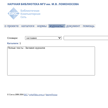
о проекте
каталоги
нормы
журналы
документ
помощь
Словари:
Каталоги:
1
© Сигла 1999-2004
БКС
/
sigla@bks-mgu.ru
/
design@misa
.